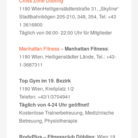
Cross Zone Döbling
1190 WienHeiligenstädterstraße 31, „Skyline“
Stadtbahnbögen 205-210, 348, 354, Tel: +43
1 3616800
Täglich von 06:00- 22:00 Uhr für Mitglieder
Manhattan Fitness
–
Manhattan Fitness
:
1190 Wien, Heiligenstädter Lände, Tel.: +43-
1-3687311
Top Gym im 19. Bezirk
1190 Wien, Kreilplatz 1/2
Telefon: +43/1/3704941
Täglich von 4-24 Uhr geöffnet!
Kostenlose Trainerbetreuung, Medizinische
Betreuung, Physiotherapie
BodyPlus – Fitnessclub Döbling
: Wien 19.