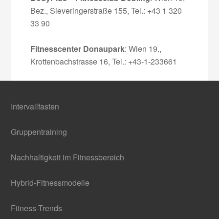
Bez., Sieveringerstraße 155, Tel.: +43 1 320
33 90
Fitnesscenter Donaupark
: Wien 19.,
Krottenbachstrasse 16, Tel.: +43-1-233661
Intervallfasten
Gruppentraining
Nachhaltigkeit im Fitnessbereich
Hybrid-Fitnessmodelle
Fitness-Trends